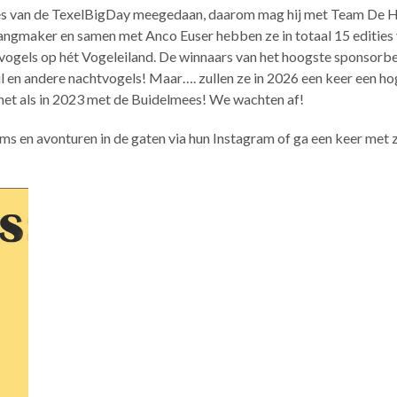
ties van de TexelBigDay meegedaan, daarom mag hij met Team De Ho
e gangmaker en samen met Anco Euser hebben ze in totaal 15 editi
vogels op hét Vogeleiland.
De winnaars van het hoogste sponsorbe
l en andere nachtvogels! Maar…. zullen ze in 2026 een keer een h
 net als in 2023 met de Buidelmees! We wachten af!
ms en avonturen in de gaten via hun Instagram of ga een keer met 