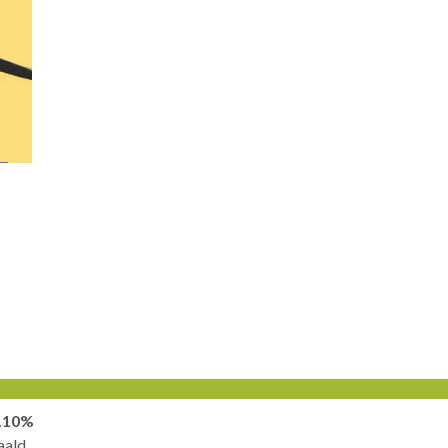
.10%
aald