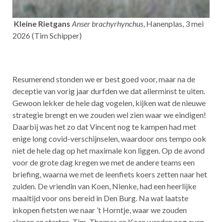
Kleine Rietgans
Anser brachyrhynchus
, Hanenplas, 3 mei
2026 (Tim Schipper)
Resumerend stonden we er best goed voor, maar na de
deceptie van vorig jaar durfden we dat allerminst te uiten.
Gewoon lekker de hele dag vogelen, kijken wat de nieuwe
strategie brengt en we zouden wel zien waar we eindigen!
Daarbij was het zo dat Vincent nog te kampen had met
enige long covid-verschijnselen, waardoor ons tempo ook
niet de hele dag op het maximale kon liggen. Op de avond
voor de grote dag kregen we met de andere teams een
briefing, waarna we met de leenfiets koers zetten naar het
zuiden. De vriendin van Koen, Nienke, had een heerlijke
maaltijd voor ons bereid in Den Burg. Na wat laatste
inkopen fietsten we naar ’t Horntje, waar we zouden
slapen en starten. Tim, Thomas en Koen werden nog even