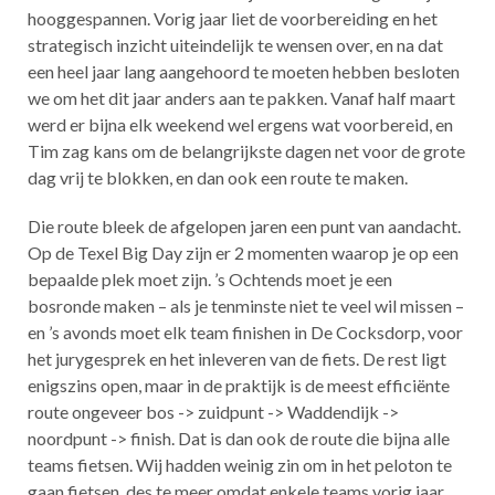
hooggespannen. Vorig jaar liet de voorbereiding en het
strategisch inzicht uiteindelijk te wensen over, en na dat
een heel jaar lang aangehoord te moeten hebben besloten
we om het dit jaar anders aan te pakken. Vanaf half maart
werd er bijna elk weekend wel ergens wat voorbereid, en
Tim zag kans om de belangrijkste dagen net voor de grote
dag vrij te blokken, en dan ook een route te maken.
Die route bleek de afgelopen jaren een punt van aandacht.
Op de Texel Big Day zijn er 2 momenten waarop je op een
bepaalde plek moet zijn. ’s Ochtends moet je een
bosronde maken – als je tenminste niet te veel wil missen –
en ’s avonds moet elk team finishen in De Cocksdorp, voor
het jurygesprek en het inleveren van de fiets. De rest ligt
enigszins open, maar in de praktijk is de meest efficiënte
route ongeveer bos -> zuidpunt -> Waddendijk ->
noordpunt -> finish. Dat is dan ook de route die bijna alle
teams fietsen. Wij hadden weinig zin om in het peloton te
gaan fietsen, des te meer omdat enkele teams vorig jaar