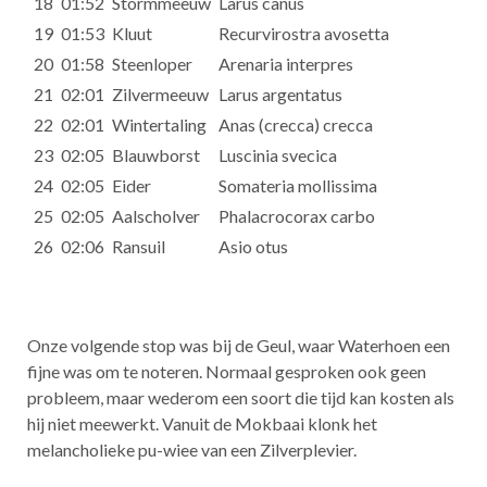
18
01:52
Stormmeeuw
Larus canus
19
01:53
Kluut
Recurvirostra avosetta
20
01:58
Steenloper
Arenaria interpres
21
02:01
Zilvermeeuw
Larus argentatus
22
02:01
Wintertaling
Anas (crecca) crecca
23
02:05
Blauwborst
Luscinia svecica
24
02:05
Eider
Somateria mollissima
25
02:05
Aalscholver
Phalacrocorax carbo
26
02:06
Ransuil
Asio otus
Onze volgende stop was bij de Geul, waar Waterhoen een
fijne was om te noteren. Normaal gesproken ook geen
probleem, maar wederom een soort die tijd kan kosten als
hij niet meewerkt. Vanuit de Mokbaai klonk het
melancholieke pu-wiee van een Zilverplevier.