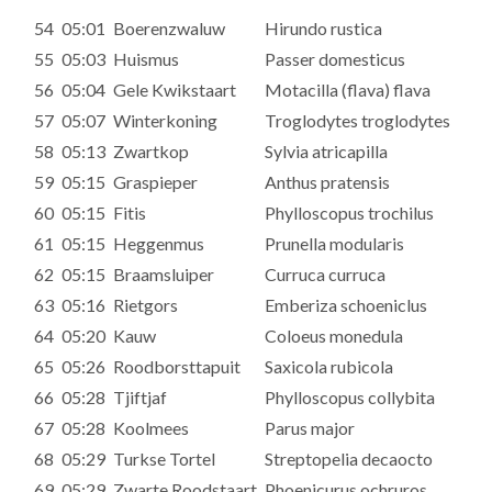
54
05:01
Boerenzwaluw
Hirundo rustica
55
05:03
Huismus
Passer domesticus
56
05:04
Gele Kwikstaart
Motacilla (flava) flava
57
05:07
Winterkoning
Troglodytes troglodytes
58
05:13
Zwartkop
Sylvia atricapilla
59
05:15
Graspieper
Anthus pratensis
60
05:15
Fitis
Phylloscopus trochilus
61
05:15
Heggenmus
Prunella modularis
62
05:15
Braamsluiper
Curruca curruca
63
05:16
Rietgors
Emberiza schoeniclus
64
05:20
Kauw
Coloeus monedula
65
05:26
Roodborsttapuit
Saxicola rubicola
66
05:28
Tjiftjaf
Phylloscopus collybita
67
05:28
Koolmees
Parus major
68
05:29
Turkse Tortel
Streptopelia decaocto
69
05:29
Zwarte Roodstaart
Phoenicurus ochruros