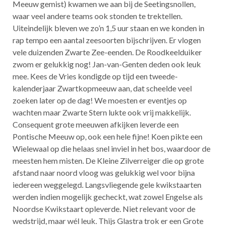
Meeuw gemist) kwamen we aan bij de Seetingsnollen,
waar veel andere teams ook stonden te trektellen.
Uiteindelijk bleven we zo’n 1,5 uur staan en we konden in
rap tempo een aantal zeesoorten bijschrijven. Er vlogen
vele duizenden Zwarte Zee-eenden. De Roodkeelduiker
zwom er gelukkig nog! Jan-van-Genten deden ook leuk
mee. Kees de Vries kondigde op tijd een tweede-
kalenderjaar Zwartkopmeeuw aan, dat scheelde veel
zoeken later op de dag! We moesten er eventjes op
wachten maar Zwarte Stern lukte ook vrij makkelijk.
Consequent grote meeuwen afkijken leverde een
Pontische Meeuw op, ook een hele fijne! Koen pikte een
Wielewaal op die helaas snel inviel in het bos, waardoor de
meesten hem misten. De Kleine Zilverreiger die op grote
afstand naar noord vloog was gelukkig wel voor bijna
iedereen weggelegd. Langsvliegende gele kwikstaarten
werden indien mogelijk gecheckt, wat zowel Engelse als
Noordse Kwikstaart opleverde. Niet relevant voor de
wedstrijd, maar wél leuk. Thijs Glastra trok er een Grote