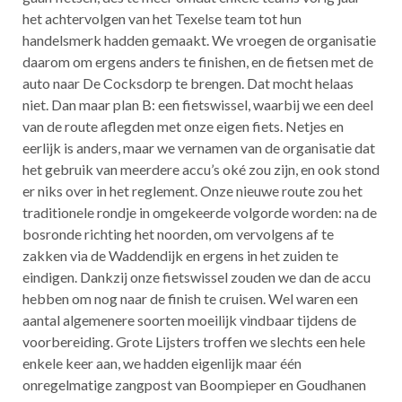
het achtervolgen van het Texelse team tot hun
handelsmerk hadden gemaakt. We vroegen de organisatie
daarom om ergens anders te finishen, en de fietsen met de
auto naar De Cocksdorp te brengen. Dat mocht helaas
niet. Dan maar plan B: een fietswissel, waarbij we een deel
van de route aflegden met onze eigen fiets. Netjes en
eerlijk is anders, maar we vernamen van de organisatie dat
het gebruik van meerdere accu’s oké zou zijn, en ook stond
er niks over in het reglement. Onze nieuwe route zou het
traditionele rondje in omgekeerde volgorde worden: na de
bosronde richting het noorden, om vervolgens af te
zakken via de Waddendijk en ergens in het zuiden te
eindigen. Dankzij onze fietswissel zouden we dan de accu
hebben om nog naar de finish te cruisen. Wel waren een
aantal algemenere soorten moeilijk vindbaar tijdens de
voorbereiding. Grote Lijsters troffen we slechts een hele
enkele keer aan, we hadden eigenlijk maar één
onregelmatige zangpost van Boompieper en Goudhanen