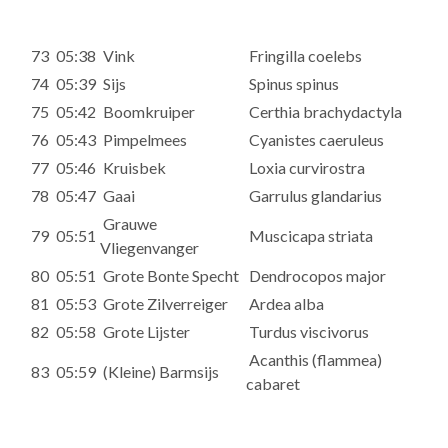
73
05:38
Vink
Fringilla coelebs
74
05:39
Sijs
Spinus spinus
75
05:42
Boomkruiper
Certhia brachydactyla
76
05:43
Pimpelmees
Cyanistes caeruleus
77
05:46
Kruisbek
Loxia curvirostra
78
05:47
Gaai
Garrulus glandarius
Grauwe
79
05:51
Muscicapa striata
Vliegenvanger
80
05:51
Grote Bonte Specht
Dendrocopos major
81
05:53
Grote Zilverreiger
Ardea alba
82
05:58
Grote Lijster
Turdus viscivorus
Acanthis (flammea)
83
05:59
(Kleine) Barmsijs
cabaret