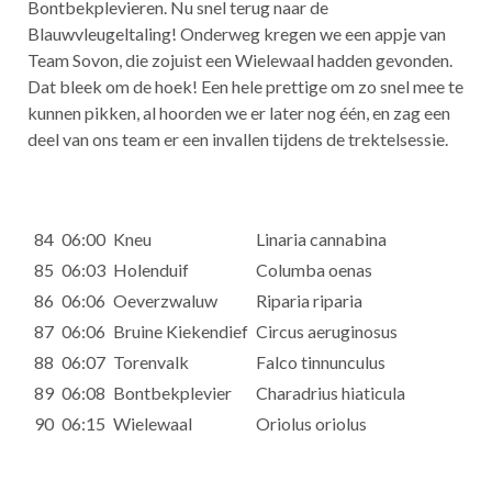
Bontbekplevieren. Nu snel terug naar de
Blauwvleugeltaling! Onderweg kregen we een appje van
Team Sovon, die zojuist een Wielewaal hadden gevonden.
Dat bleek om de hoek! Een hele prettige om zo snel mee te
kunnen pikken, al hoorden we er later nog één, en zag een
deel van ons team er een invallen tijdens de trektelsessie.
84
06:00
Kneu
Linaria cannabina
85
06:03
Holenduif
Columba oenas
86
06:06
Oeverzwaluw
Riparia riparia
87
06:06
Bruine Kiekendief
Circus aeruginosus
88
06:07
Torenvalk
Falco tinnunculus
89
06:08
Bontbekplevier
Charadrius hiaticula
90
06:15
Wielewaal
Oriolus oriolus