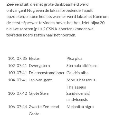
Zee-eend uit, die met grote dankbaarheid werd
ontvangen! Nog even de lokaal broedende Tapuit
opzoeken, en toen het iets warmer werd lukte het Koen om
de eerste Sperwer te vinden boven het bos. Met bijna 20
nieuwe soorten (plus 2 CSNA-soorten) konden we
tevreden koers zetten naar het noorden.
101
07:35
Ekster
Pica pica
102
07:41
Dwergstern
Sternula albifrons
103
07:41
Drieteenstrandloper
Calidris alba
104
07:41
Jan-van-gent
Morus bassanus
Thalasseus
105
07:42
Grote Stern
(sandvicensis)
sandvicensis
106
07:44
Zwarte Zee-eend
Melanitta nigra
Grote