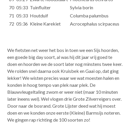
70
05:33
Tuinfluiter
Sylvia borin
71
05:33
Houtduif
Columba palumbus
72
05:36
Kleine Karekiet
Acrocephalus scirpaceus
We fietsten net weer het bos in toen we een Sijs hoorden,
een goede big day soort, al was hij dit jaar vrij goed te
doen en hoorden we de soort later nog minstens twee keer.
We rolden snel daarna ook Kruisbek en Gaai op, dat ging
lekker! We wisten precies waar we wat moesten halen en
konden in hoog tempo van plek naar plek. De
Blauwvleugeltaling zwom er weer niet (maar 10 minuten
later ineens wel). Wel vlogen drie Grote Zilverreigers over.
Door naar de bosrand. Grote Lijster deed wat hij moest
doen en we konden onze eerste (Kleine) Barmsijs noteren.
We gingen rap richting de 100 soorten zo!