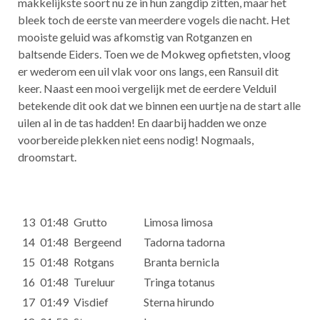
makkelijkste soort nu ze in hun zangdip zitten, maar het
bleek toch de eerste van meerdere vogels die nacht. Het
mooiste geluid was afkomstig van Rotganzen en
baltsende Eiders. Toen we de Mokweg opfietsten, vloog
er wederom een uil vlak voor ons langs, een Ransuil dit
keer. Naast een mooi vergelijk met de eerdere Velduil
betekende dit ook dat we binnen een uurtje na de start alle
uilen al in de tas hadden! En daarbij hadden we onze
voorbereide plekken niet eens nodig! Nogmaals,
droomstart.
13
01:48
Grutto
Limosa limosa
14
01:48
Bergeend
Tadorna tadorna
15
01:48
Rotgans
Branta bernicla
16
01:48
Tureluur
Tringa totanus
17
01:49
Visdief
Sterna hirundo