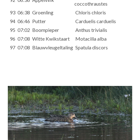
coccothraustes
93
06:38
Groenling
Chloris chloris
94
06:46
Putter
Carduelis carduelis
95
07:02
Boompieper
Anthus trivialis
96
07:08
Witte Kwikstaart
Motacilla alba
97
07:08
Blauwvleugeltaling
Spatula discors