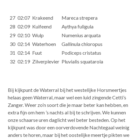
27
02:07
Krakeend
Mareca strepera
28
02:09
Kuifeend
Aythya fuligula
29
02:10
Wulp
Numenius arquata
30
02:14
Waterhoen
Gallinula chloropus
31
02:14
Fuut
Podiceps cristatus
32
02:19
Zilverplevier
Pluvialis squatarola
Bij kijkpunt de Waterral bij het westelijke Horsmeertjes
helaas geen Waterral, maar wel een luid zingende Cetti’s
Zanger. Weer zo’n soort die je maar beter kan hebben, en
extra fijn om hem ’s nachts al bij te schrijven. We kunnen
onze schaarse uren daglicht wel beter besteden. Op het
kijkpunt was door een oorverdovende Nachtegaal weinig
anders te horen, maar bij het oostelijke meertje pikten we