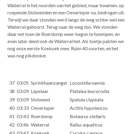
Waterral in het noorden van het gebied, maar kwamen, op
roepende Slobeenden en een Oeverloper na, bedrogen uit.
Terwijl we daar stonden werd langs de weg echter wel een
Waterral gehoord. Terug naar de weg dus. We stonden
daar net toen de Roerdomp weer begon te hoempen, en
even later deed ook de Waterral het. Als toetje pakten we
nog onze eerste Koekoek mee. Ruim 40 soorten, en het
was nog pikdonker.
37
03:05
Sprinkhaanzanger
Locustella naevia
38
03:09
Lepelaar
Platalea leucorodia
39
03:09
Slobeend
Spatula clypeata
40
03:33
Oeverloper
Actitis hypoleucos
41
03:43
Roerdomp
Botaurus stellaris
42
03:46
Waterral
Rallus aquaticus
43
03:47
Koekoek
Cuculus canorus