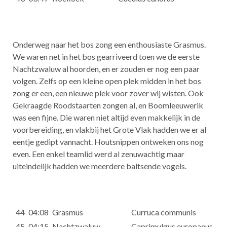
Onderweg naar het bos zong een enthousiaste Grasmus.
We waren net in het bos gearriveerd toen we de eerste
Nachtzwaluw al hoorden, en er zouden er nog een paar
volgen. Zelfs op een kleine open plek midden in het bos
zong er een, een nieuwe plek voor zover wij wisten. Ook
Gekraagde Roodstaarten zongen al, en Boomleeuwerik
was een fijne. Die waren niet altijd even makkelijk in de
voorbereiding, en vlakbij het Grote Vlak hadden we er al
eentje gedipt vannacht. Houtsnippen ontweken ons nog
even. Een enkel teamlid werd al zenuwachtig maar
uiteindelijk hadden we meerdere baltsende vogels.
44
04:08
Grasmus
Curruca communis
45
04:15
Nachtzwaluw
Caprimulgus europaeus