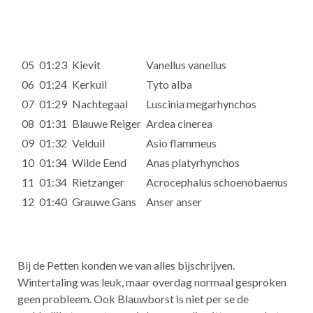
05
01:23
Kievit
Vanellus vanellus
06
01:24
Kerkuil
Tyto alba
07
01:29
Nachtegaal
Luscinia megarhynchos
08
01:31
Blauwe Reiger
Ardea cinerea
09
01:32
Velduil
Asio flammeus
10
01:34
Wilde Eend
Anas platyrhynchos
11
01:34
Rietzanger
Acrocephalus schoenobaenus
12
01:40
Grauwe Gans
Anser anser
Bij de Petten konden we van alles bijschrijven.
Wintertaling was leuk, maar overdag normaal gesproken
geen probleem. Ook Blauwborst is niet per se de