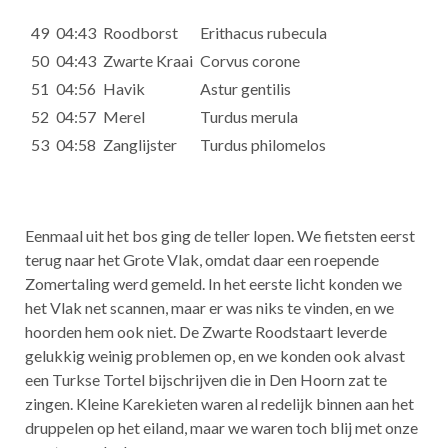
49
04:43
Roodborst
Erithacus rubecula
50
04:43
Zwarte Kraai
Corvus corone
51
04:56
Havik
Astur gentilis
52
04:57
Merel
Turdus merula
53
04:58
Zanglijster
Turdus philomelos
Eenmaal uit het bos ging de teller lopen. We fietsten eerst
terug naar het Grote Vlak, omdat daar een roepende
Zomertaling werd gemeld. In het eerste licht konden we
het Vlak net scannen, maar er was niks te vinden, en we
hoorden hem ook niet. De Zwarte Roodstaart leverde
gelukkig weinig problemen op, en we konden ook alvast
een Turkse Tortel bijschrijven die in Den Hoorn zat te
zingen. Kleine Karekieten waren al redelijk binnen aan het
druppelen op het eiland, maar we waren toch blij met onze