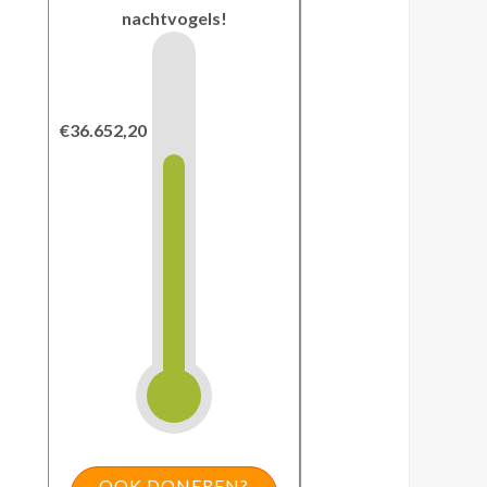
nachtvogels!
€36.652,20
OOK DONEREN?