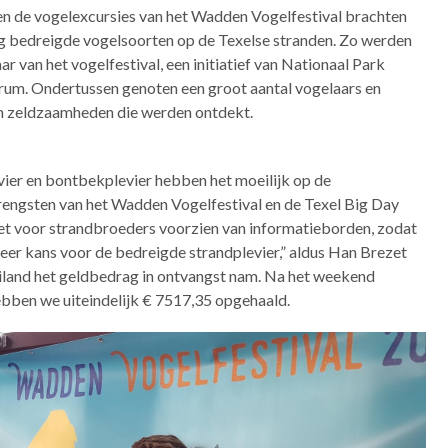
en de vogelexcursies van het Wadden Vogelfestival brachten
ig bedreigde vogelsoorten op de Texelse stranden. Zo werden
 van het vogelfestival, een initiatief van Nationaal Park
rum. Ondertussen genoten een groot aantal vogelaars en
en zeldzaamheden die werden ontdekt.
vier en bontbekplevier hebben het moeilijk op de
engsten van het Wadden Vogelfestival en de Texel Big Day
zet voor strandbroeders voorzien van informatieborden, zodat
er kans voor de bedreigde strandplevier,” aldus Han Brezet
eiland het geldbedrag in ontvangst nam. Na het weekend
ebben we uiteindelijk € 7517,35 opgehaald.