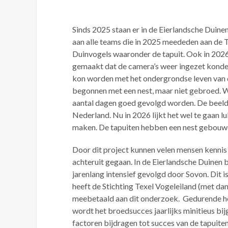
Sinds 2025 staan er in de Eierlandsche Duin
aan alle teams die in 2025 meededen aan de 
Duinvogels waaronder de tapuit. Ook in 2026
gemaakt dat de camera’s weer ingezet kond
kon worden met het ondergrondse leven van d
begonnen met een nest, maar niet gebroed. W
aantal dagen goed gevolgd worden. De beelde
Nederland. Nu in 2026 lijkt het wel te gaan 
maken. De tapuiten hebben een nest gebouwd 
Door dit project kunnen velen mensen kennis 
achteruit gegaan. In de Eierlandsche Duinen 
jarenlang intensief gevolgd door Sovon. Dit
heeft de Stichting Texel Vogeleiland (met da
meebetaald aan dit onderzoek. Gedurende he
wordt het broedsucces jaarlijks minitieus bi
factoren bijdragen tot succes van de tapuiten