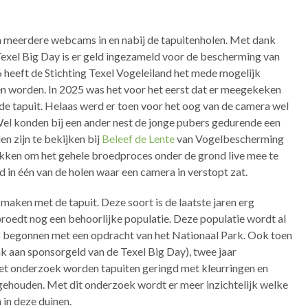
en meerdere webcams in en nabij de tapuitenholen. Met dank
Texel Big Day is er geld ingezameld voor de bescherming van
 heeft de Stichting Texel Vogeleiland het mede mogelijk
en worden.
In 2025 was het voor het eerst dat er meegekeken
e tapuit. Helaas werd er toen voor het oog van de camera wel
el konden bij een ander nest de jonge pubers gedurende een
n zijn te bekijken bij
Beleef de Lente
van Vogelbescherming
lukken om het gehele broedproces onder de grond live mee te
in één van de holen waar een camera in verstopt zat.
maken met de tapuit. Deze soort is de laatste jaren erg
broedt nog een behoorlijke populatie. Deze populatie wordt al
 is begonnen met een opdracht van het Nationaal Park. Ook toen
nk aan sponsorgeld van de Texel Big Day), twee jaar
t onderzoek worden tapuiten geringd met kleurringen en
jgehouden. Met dit onderzoek wordt er meer inzichtelijk welke
 in deze duinen.