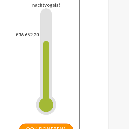
nachtvogels!
€36.652,20
OOK DONEREN?