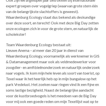
Ook zijn we afgelopen jaar betrokken bij internationale
expert groepen over vogelgriep (waarvan grote stern één
van de belangrijkste slachtoffers is geweest).
Waardenburg Ecology staat dus bekend als deskundige
over deze soort, en terecht! Ook met deze Big Day zetten
onze ecologen zich in voor de grote stern, en natuurlijk de
scholekster!
Team Waardenburg Ecology bestaat uit:
Lieuwe Anema – al meer dan 20 jaar in dienst van
Waardenburg Ecology, voornamelijk als werknemer in GIS
& Datamanagement maar ook als veldmedewerker voor
zoogdier- en amfibieënonderzoek en natuurlijk onderzoek
naar vogels. Ik kom mijn hele leven als soort van toerist, op
Texel waar ik het heerlijk heb op in mijn bungalow op het
park Vredelust. Het zoeken naar ringen vind ik een fijne en
soms lastige bezigheid. Naast de belangrijke aandacht
voor de kustbroedvogels is het meedoen van de Big Day
voor mij ook een goede reden om mijn Texellijst wat op te