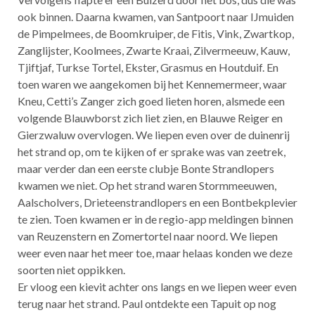
ook binnen. Daarna kwamen, van Santpoort naar IJmuiden
de Pimpelmees, de Boomkruiper, de Fitis, Vink, Zwartkop,
Zanglijster, Koolmees, Zwarte Kraai, Zilvermeeuw, Kauw,
Tjiftjaf, Turkse Tortel, Ekster, Grasmus en Houtduif. En
toen waren we aangekomen bij het Kennemermeer, waar
Kneu, Cetti’s Zanger zich goed lieten horen, alsmede een
volgende Blauwborst zich liet zien, en Blauwe Reiger en
Gierzwaluw overvlogen. We liepen even over de duinenrij
het strand op, om te kijken of er sprake was van zeetrek,
maar verder dan een eerste clubje Bonte Strandlopers
kwamen we niet. Op het strand waren Stormmeeuwen,
Aalscholvers, Drieteenstrandlopers en een Bontbekplevier
te zien. Toen kwamen er in de regio-app meldingen binnen
van Reuzenstern en Zomertortel naar noord. We liepen
weer even naar het meer toe, maar helaas konden we deze
soorten niet oppikken.
Er vloog een kievit achter ons langs en we liepen weer even
terug naar het strand. Paul ontdekte een Tapuit op nog