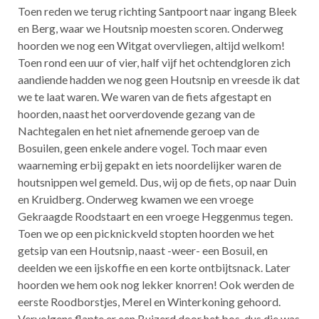
Toen reden we terug richting Santpoort naar ingang Bleek
en Berg, waar we Houtsnip moesten scoren. Onderweg
hoorden we nog een Witgat overvliegen, altijd welkom!
Toen rond een uur of vier, half vijf het ochtendgloren zich
aandiende hadden we nog geen Houtsnip en vreesde ik dat
we te laat waren. We waren van de fiets afgestapt en
hoorden, naast het oorverdovende gezang van de
Nachtegalen en het niet afnemende geroep van de
Bosuilen, geen enkele andere vogel. Toch maar even
waarneming erbij gepakt en iets noordelijker waren de
houtsnippen wel gemeld. Dus, wij op de fiets, op naar Duin
en Kruidberg. Onderweg kwamen we een vroege
Gekraagde Roodstaart en een vroege Heggenmus tegen.
Toen we op een picknickveld stopten hoorden we het
getsip van een Houtsnip, naast -weer- een Bosuil, en
deelden we een ijskoffie en een korte ontbijtsnack. Later
hoorden we hem ook nog lekker knorren! Ook werden de
eerste Roodborstjes, Merel en Winterkoning gehoord.
Vervolgens flapte er een Buizerd door het bos, dus die was