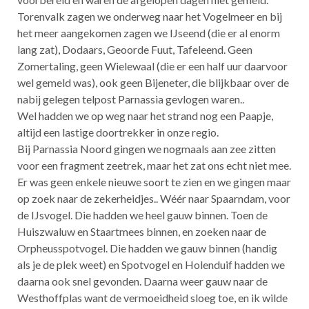
Torenvalk zagen we onderweg naar het Vogelmeer en bij
het meer aangekomen zagen we IJseend (die er al enorm
lang zat), Dodaars, Geoorde Fuut, Tafeleend. Geen
Zomertaling, geen Wielewaal (die er een half uur daarvoor
wel gemeld was), ook geen Bijeneter, die blijkbaar over de
nabij gelegen telpost Parnassia gevlogen waren..
Wel hadden we op weg naar het strand nog een Paapje,
altijd een lastige doortrekker in onze regio.
Bij Parnassia Noord gingen we nogmaals aan zee zitten
voor een fragment zeetrek, maar het zat ons echt niet mee.
Er was geen enkele nieuwe soort te zien en we gingen maar
op zoek naar de zekerheidjes.. Wéér naar Spaarndam, voor
de IJsvogel. Die hadden we heel gauw binnen. Toen de
Huiszwaluw en Staartmees binnen, en zoeken naar de
Orpheusspotvogel. Die hadden we gauw binnen (handig
als je de plek weet) en Spotvogel en Holenduif hadden we
daarna ook snel gevonden. Daarna weer gauw naar de
Westhoffplas want de vermoeidheid sloeg toe, en ik wilde