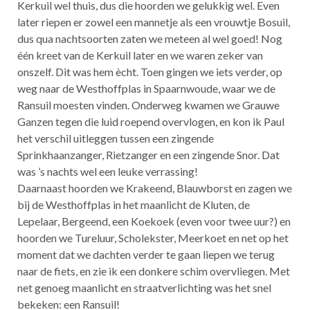
Kerkuil wel thuis, dus die hoorden we gelukkig wel. Even
later riepen er zowel een mannetje als een vrouwtje Bosuil,
dus qua nachtsoorten zaten we meteen al wel goed! Nog
één kreet van de Kerkuil later en we waren zeker van
onszelf. Dit was hem ècht. Toen gingen we iets verder, op
weg naar de Westhoffplas in Spaarnwoude, waar we de
Ransuil moesten vinden. Onderweg kwamen we Grauwe
Ganzen tegen die luid roepend overvlogen, en kon ik Paul
het verschil uitleggen tussen een zingende
Sprinkhaanzanger, Rietzanger en een zingende Snor. Dat
was ’s nachts wel een leuke verrassing!
Daarnaast hoorden we Krakeend, Blauwborst en zagen we
bij de Westhoffplas in het maanlicht de Kluten, de
Lepelaar, Bergeend, een Koekoek (even voor twee uur?) en
hoorden we Tureluur, Scholekster, Meerkoet en net op het
moment dat we dachten verder te gaan liepen we terug
naar de fiets, en zie ik een donkere schim overvliegen. Met
net genoeg maanlicht en straatverlichting was het snel
bekeken: een Ransuil!