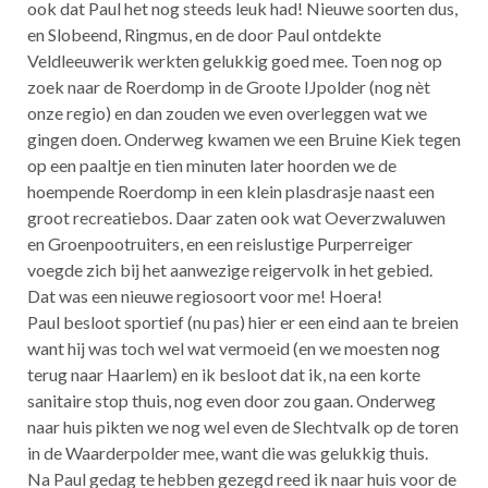
ook dat Paul het nog steeds leuk had! Nieuwe soorten dus,
en Slobeend, Ringmus, en de door Paul ontdekte
Veldleeuwerik werkten gelukkig goed mee. Toen nog op
zoek naar de Roerdomp in de Groote IJpolder (nog nèt
onze regio) en dan zouden we even overleggen wat we
gingen doen. Onderweg kwamen we een Bruine Kiek tegen
op een paaltje en tien minuten later hoorden we de
hoempende Roerdomp in een klein plasdrasje naast een
groot recreatiebos. Daar zaten ook wat Oeverzwaluwen
en Groenpootruiters, en een reislustige Purperreiger
voegde zich bij het aanwezige reigervolk in het gebied.
Dat was een nieuwe regiosoort voor me! Hoera!
Paul besloot sportief (nu pas) hier er een eind aan te breien
want hij was toch wel wat vermoeid (en we moesten nog
terug naar Haarlem) en ik besloot dat ik, na een korte
sanitaire stop thuis, nog even door zou gaan. Onderweg
naar huis pikten we nog wel even de Slechtvalk op de toren
in de Waarderpolder mee, want die was gelukkig thuis.
Na Paul gedag te hebben gezegd reed ik naar huis voor de