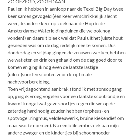
ZO GEZEGD, ZO GEDAAN
Paul en ik hebben in aanloop naar de Texel Big Day twee
keer samen gevogeld (één keer verschrikkelijk slecht
weer, de andere keer op zoek naar de Hop in de
Amsterdamse Waterleidingduinen die we ook nog
vonden!) en daaruit bleek wel dat Paul uit het juiste hout
gesneden was om de dag redelijk mee te komen. Dus
donderdag en vrijdag gingen de zenuwen werken, hebben
we wat eten en drinken gehaald om de dag goed door te
komen en ging ik nog even de laatste lastige
(uilen-)soorten scouten voor de optimale
nachtvoorbereiding.
Toen vrijdagochtend aanbrak stond ik met zonsopgang
op, ging ik vroeg vogelen voor een laatste scoutrondje en
kwam ik nogal wat gave soortjes tegen die we op de
zaterdag hard nodig zouden hebben (orpheus- en
spotvogel, ringmus, veldleeuwerik, bruine kiekendief om
maar wat te noemen). Na een bliksembezoek aan mijn
andere zwager en de kindertjes bij schoonmoeder