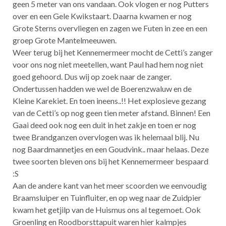
geen 5 meter van ons vandaan. Ook vlogen er nog Putters
over en een Gele Kwikstaart. Daarna kwamen er nog
Grote Sterns overvliegen en zagen we Futen in zee en een
groep Grote Mantelmeeuwen.
Weer terug bij het Kennemermeer mocht de Cetti’s zanger
voor ons nog niet meetellen, want Paul had hem nog niet
goed gehoord. Dus wij op zoek naar de zanger.
Ondertussen hadden we wel de Boerenzwaluw en de
Kleine Karekiet. En toen ineens..!! Het explosieve gezang
van de Cetti’s op nog geen tien meter afstand. Binnen! Een
Gaai deed ook nog een duit in het zakje en toen er nog
twee Brandganzen overvlogen was ik helemaal blij. Nu
nog Baardmannetjes en een Goudvink.. maar helaas. Deze
twee soorten bleven ons bij het Kennemermeer bespaard
:S
Aan de andere kant van het meer scoorden we eenvoudig
Braamsluiper en Tuinfluiter, en op weg naar de Zuidpier
kwam het getjilp van de Huismus ons al tegemoet. Ook
Groenling en Roodborsttapuit waren hier kalmpjes