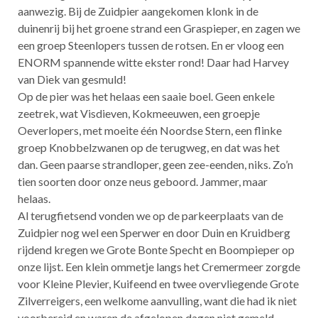
aanwezig. Bij de Zuidpier aangekomen klonk in de
duinenrij bij het groene strand een Graspieper, en zagen we
een groep Steenlopers tussen de rotsen. En er vloog een
ENORM spannende witte ekster rond! Daar had Harvey
van Diek van gesmuld!
Op de pier was het helaas een saaie boel. Geen enkele
zeetrek, wat Visdieven, Kokmeeuwen, een groepje
Oeverlopers, met moeite één Noordse Stern, een flinke
groep Knobbelzwanen op de terugweg, en dat was het
dan. Geen paarse strandloper, geen zee-eenden, niks. Zo’n
tien soorten door onze neus geboord. Jammer, maar
helaas.
Al terugfietsend vonden we op de parkeerplaats van de
Zuidpier nog wel een Sperwer en door Duin en Kruidberg
rijdend kregen we Grote Bonte Specht en Boompieper op
onze lijst. Een klein ommetje langs het Cremermeer zorgde
voor Kleine Plevier, Kuifeend en twee overvliegende Grote
Zilverreigers, een welkome aanvulling, want die had ik niet
voorbereid en waren de afgelopen dagen niet gemeld.