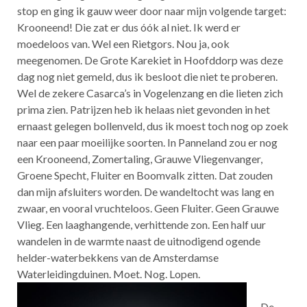
stop en ging ik gauw weer door naar mijn volgende target:
Krooneend! Die zat er dus óók al niet. Ik werd er
moedeloos van. Wel een Rietgors. Nou ja, ook
meegenomen. De Grote Karekiet in Hoofddorp was deze
dag nog niet gemeld, dus ik besloot die niet te proberen.
Wel de zekere Casarca’s in Vogelenzang en die lieten zich
prima zien. Patrijzen heb ik helaas niet gevonden in het
ernaast gelegen bollenveld, dus ik moest toch nog op zoek
naar een paar moeilijke soorten. In Panneland zou er nog
een Krooneend, Zomertaling, Grauwe Vliegenvanger,
Groene Specht, Fluiter en Boomvalk zitten. Dat zouden
dan mijn afsluiters worden. De wandeltocht was lang en
zwaar, en vooral vruchteloos. Geen Fluiter. Geen Grauwe
Vlieg. Een laaghangende, verhittende zon. Een half uur
wandelen in de warmte naast de uitnodigend ogende
helder-waterbekkens van de Amsterdamse
Waterleidingduinen. Moet. Nog. Lopen.
De