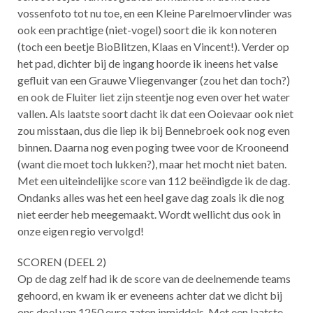
vossenfoto tot nu toe, en een Kleine Parelmoervlinder was
ook een prachtige (niet-vogel) soort die ik kon noteren
(toch een beetje BioBlitzen, Klaas en Vincent!). Verder op
het pad, dichter bij de ingang hoorde ik ineens het valse
gefluit van een Grauwe Vliegenvanger (zou het dan toch?)
en ook de Fluiter liet zijn steentje nog even over het water
vallen. Als laatste soort dacht ik dat een Ooievaar ook niet
zou misstaan, dus die liep ik bij Bennebroek ook nog even
binnen. Daarna nog even poging twee voor de Krooneend
(want die moet toch lukken?), maar het mocht niet baten.
Met een uiteindelijke score van 112 beëindigde ik de dag.
Ondanks alles was het een heel gave dag zoals ik die nog
niet eerder heb meegemaakt. Wordt wellicht dus ook in
onze eigen regio vervolgd!
SCOREN (DEEL 2)
Op de dag zelf had ik de score van de deelnemende teams
gehoord, en kwam ik er eveneens achter dat we dicht bij
ons doel van 1250 euro zaten inmiddels. Met een laatste